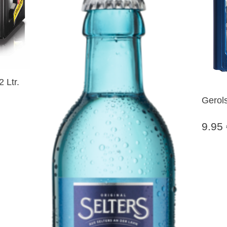
 Ltr.
Gerols
9.95