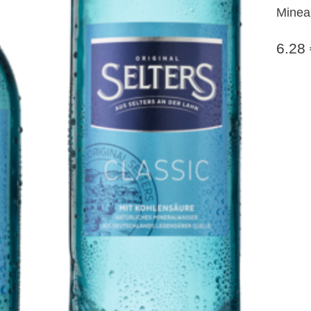
Minea
Flas
6.28